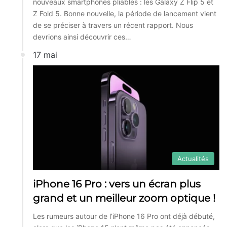
nouveaux smartphones pliables : les Galaxy Z Flip 5 et
Z Fold 5. Bonne nouvelle, la période de lancement vient
de se préciser à travers un récent rapport. Nous
devrions ainsi découvrir ces…
17 mai
Actualités
iPhone 16 Pro : vers un écran plus
grand et un meilleur zoom optique !
Les rumeurs autour de l’iPhone 16 Pro ont déjà débuté,