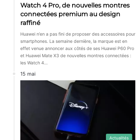
Watch 4 Pro, de nouvelles montres
connectées premium au design
raffiné
Huawei n’en a pas fini de proposer des accessoires pour
smartphones. La semaine dernière, la marque est en
effet venue annoncer aux côtés de ses Huawei P60 Pro
et Huawei Mate X3 de nouvelles montres connectées :
les Watch 4…
15 mai
Actualités